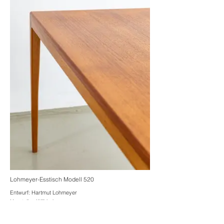
Lohmeyer-Esstisch Modell 520
Entwurf:
Hartmut Lohmeyer
Hersteller:
Wilkhahn
Material: Teak
Maße [HxBxT]: 76 x 80 x 130 cm