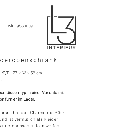
wir | about us
derobenschrank
/B/T: 177 x 63 x 58 cm
t
en diesen Typ in einer Variante mit
nifurnier im Lager.
chrank hat den Charme der 60er
und ist vermutlich als Kleider
Garderobenschrank entworfen