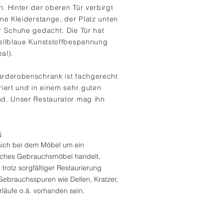
. Hinter der oberen Tür verbirgt
ine Kleiderstange, der Platz unten
r Schuhe gedacht. Die Tür hat
ellblaue Kunststoffbespannung
al).
rderobenschrank ist fachgerecht
riert und in einem sehr guten
d. Unser Restaurator mag ihn
s
sich bei dem Möbel um ein
isches Gebrauchsmöbel handelt,
trotz sorgfältiger Restaurierung
 Gebrauchsspuren wie Dellen, Kratzer,
läufe o.ä. vorhanden sein.