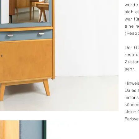
worden
sich e
war fü
eine h
(Resop
Der Ga
restau
Zustan
sehr.
Hinwei
Da es 
histor
können 
kleine
Farbver