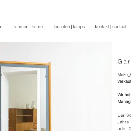
re
rahmen | frame
leuchten | lamps
kontakt | contact
Gar
Maße_H
verkauf
Wir hab
Mahago
Der S
Jahre 
oder 