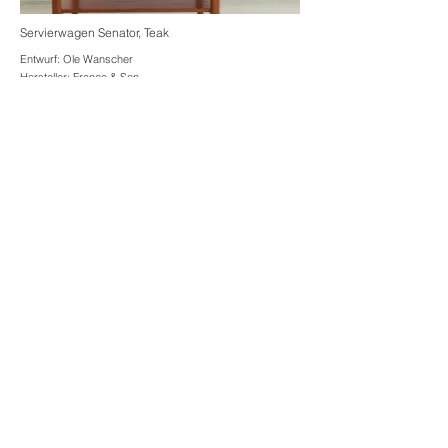
Servierwagen Senator, Teak
Entwurf:
Ole Wanscher
Hersteller: France & Son
Material: Teak
Maße [HxBxT]: 61 x 75 x 52 cm
verkauft
Schöner und funktionaler Servierwagen aus der
beliebten Senator-Serie in hochwertigem Teakholz.
Dieser elegante Entwurf von Ole Wanscher wurde vom
renommierten Hersteller France & Son (später Cado)
gefertigt. Durch seine “schwebende” Platte und das
ausgesuchte Teakholz wirkt der Wagen sehr elegant.
Eine große Schublade vergrößert die obere Stellfläche
des Tisches etwa um ein Drittel, ein mittig angebrachtes
Stellbrett bietet weiteren Stauraum.
Der Servierwagen befindet sich dank sorgsamer
Nutzung und fachgerechter Restaurierung in einem sehr
guten Zustand.
Fotos: Lars Wiedemann
Impressum
Datenschutz
AGB