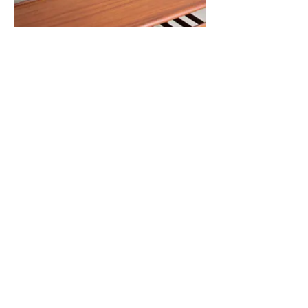
“Surfboard”- Couchtisch, Teak
von Grete Jalk
für Glostrup Møbelfabrik
Maße: (H/B/T) 53 cm x 161 cm x 60 cm
verkauft
Seinen Spitznamen “Surfboard-Table” erhielt der
Couchtisch durch die Form seiner Platte.
Trotz seiner Größe wirkt dieser Tisch dadurch sehr
elegant. Unterhalb der Tischfläche befindet sich eine
Zeitschriftenablage aus einer Reihe von abgerundeten
Leisten.
Das Möbel befindet sich in einem sehr guten,
restaurierten Zustand.
Hinweis
Da es sich bei dem Möbel um ein historisches
Gebrauchsmöbel handelt, können trotz sorgfältiger