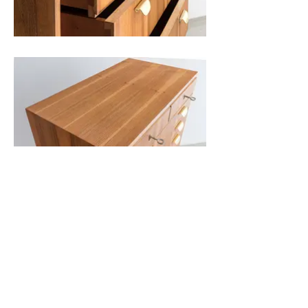
Kommode, Nussbaum
Entwurf Helmut Magg
Hersteller: WK
Entwurf: Helmut Magg
Furnier: Nussbaum
H/B/T 109 x 70 x 40 cm
verkauft
Diese seltene und zierliche Kommode steht auf hohen,