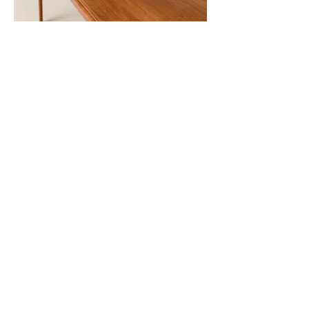
Couchtische, Teak
Hersteller: Trioh, Dänemark
Material: Teak
verkauft
Die zwei schönen Sofatische des dänischen Herstellers
Trioh bestechen durch ihre schlichte Eleganz. Trotz
großer Stellflächen wirken die Tische wegen der
schwebenden Platten, der schlanken Gestelle und den
angenehm gerundeten Konturen leicht und gefällig. Die
Platten zeigen ein ansprechendes Furnierbild, das je
nach Lichteinfall unterschiedlich schimmert.
Beide Tische befinden sich in einem sehr guten
Erhaltungszustand. Leichte Gebrauchsspuren wie
wenige feine Kratzer sind jedoch vereinzelt zu erkennen.
Hinweis
Da es sich bei dem Möbel um ein historisches
Gebrauchsmöbel handelt, können trotz sorgfältiger
Restaurierung kleine Gebrauchsspuren wie Dellen,