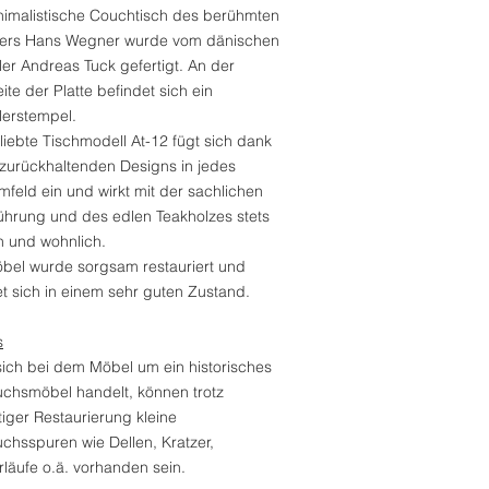
nimalistische Couchtisch des berühmten
ers Hans Wegner wurde vom dänischen
ler Andreas Tuck gefertigt. An der
ite der Platte befindet sich ein
llerstempel.
iebte Tischmodell At-12 fügt sich dank
 zurückhaltenden Designs in jedes
feld ein und wirkt mit der sachlichen
führung und des edlen Teakholzes stets
 und wohnlich.
bel wurde sorgsam restauriert und
t sich in einem sehr guten Zustand.
s
sich bei dem Möbel um ein historisches
chsmöbel handelt, können trotz
tiger Restaurierung kleine
chsspuren wie Dellen, Kratzer,
läufe o.ä. vorhanden sein.