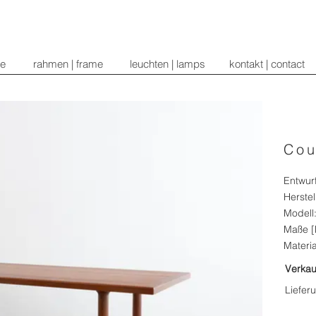
re
rahmen | frame
leuchten | lamps
kontakt | contact
Cou
Entwur
Herstel
Modell:
Maße [
Materia
Verkau
Liefer