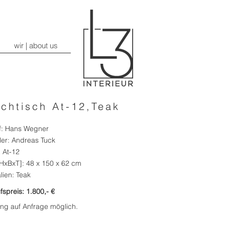
wir | about us
chtisch At-12,Teak
f: Hans Wegner
ler: Andreas Tuck
 At-12
HxBxT]: 48 x 150 x 62 cm
lien: Teak
fspreis: 1.800,- €
ung auf Anfrage möglich.