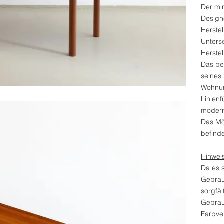
Der mi
Design
Herstel
Unterse
Herste
Das bel
seines
Wohnum
Linien
modern
Das Mö
befinde
Hinwei
Da es 
Gebrau
sorgfäl
Gebrau
Farbver